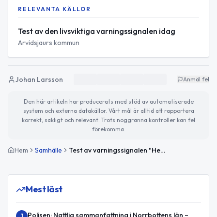
RELEVANTA KÄLLOR
Test av den livsviktiga varningssignalen idag
Arvidsjaurs kommun
Johan Larsson
Anmäl fel
Den här artikeln har producerats med stöd av automatiserade
system och externa datakällor. Vårt mål är alltid att rapportera
korrekt, sakligt och relevant. Trots noggranna kontroller kan fel
förekomma.
Hem
Samhälle
Test av varningssignalen "Hesa Fredrik" i Arvidsjaur den 1 juni
Mest läst
Polisen: Nattlig sammanfattning i Norrbottens län –
1