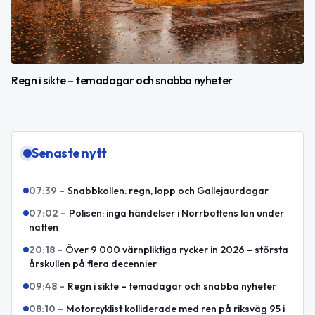
Regn i sikte – temadagar och snabba nyheter
Senaste nytt
07:39
–
Snabbkollen: regn, lopp och Gallejaurdagar
07:02
–
Polisen: inga händelser i Norrbottens län under
natten
20:18
–
Över 9 000 värnpliktiga rycker in 2026 – största
årskullen på flera decennier
09:48
–
Regn i sikte – temadagar och snabba nyheter
08:10
–
Motorcyklist kolliderade med ren på riksväg 95 i