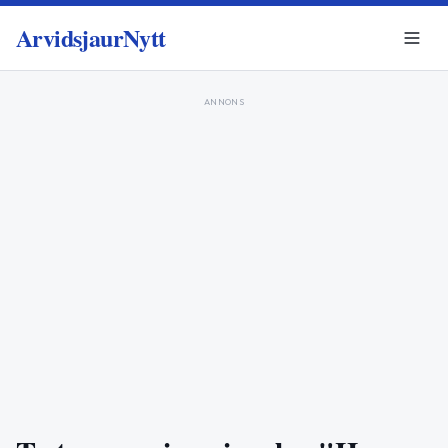
ArvidsjaurNytt
ANNONS