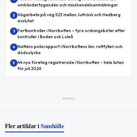
omhändertaganden och misshandelsanmälningar
Vägarbete på väg 523 mellan Julträsk och Hedberg
2
avslutat
Fartkontroller i Norrbotten – fyra ordningsböter efter
3
kontroller i Boden och Luleå
Nattens polisrapport i Norrbottens län: rattfylleri och
4
dödsolycka
44 nya företag registrerade i Norrbotten – hela listan
5
för juli 2026
ANNONS
Fler artiklar i
Samhälle