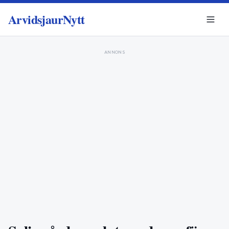
ArvidsjaurNytt
ANNONS