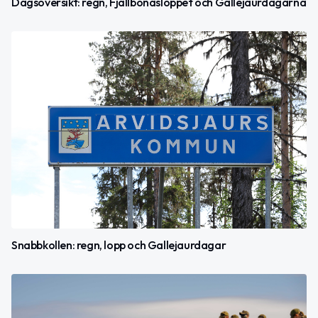
Dagsöversikt: regn, Fjällbonäsloppet och Gallejaurdagarna
Snabbkollen: regn, lopp och Gallejaurdagar