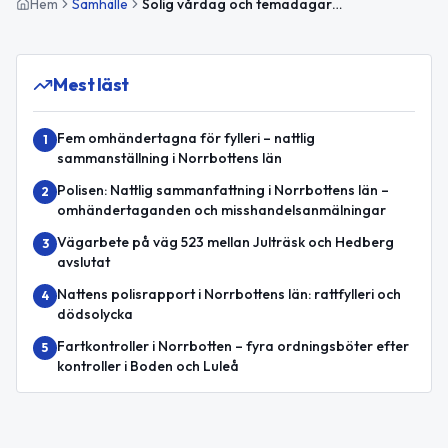
Hem
Samhälle
Solig vårdag och temadagar för eftertanke och engagemang
Mest läst
Fem omhändertagna för fylleri – nattlig
1
sammanställning i Norrbottens län
Polisen: Nattlig sammanfattning i Norrbottens län –
2
omhändertaganden och misshandelsanmälningar
Vägarbete på väg 523 mellan Julträsk och Hedberg
3
avslutat
Nattens polisrapport i Norrbottens län: rattfylleri och
4
dödsolycka
Fartkontroller i Norrbotten – fyra ordningsböter efter
5
kontroller i Boden och Luleå