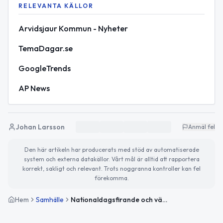
RELEVANTA KÄLLOR
Arvidsjaur Kommun - Nyheter
TemaDagar.se
GoogleTrends
AP News
Johan Larsson
Anmäl fel
Den här artikeln har producerats med stöd av automatiserade
system och externa datakällor. Vårt mål är alltid att rapportera
korrekt, sakligt och relevant. Trots noggranna kontroller kan fel
förekomma.
Hem
Samhälle
Nationaldagsfirande och vägarbeten i fokus