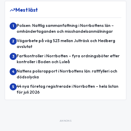
Mest läst
Polisen: Nattlig sammanfattning i Norrbottens län –
1
omhändertaganden och misshandelsanmälningar
Vägarbete på väg 523 mellan Julträsk och Hedberg
2
avslutat
Fartkontroller i Norrbotten – fyra ordningsböter efter
3
kontroller i Boden och Luleå
Nattens polisrapport i Norrbottens län: rattfylleri och
4
dödsolycka
44 nya företag registrerade i Norrbotten – hela listan
5
för juli 2026
ANNONS