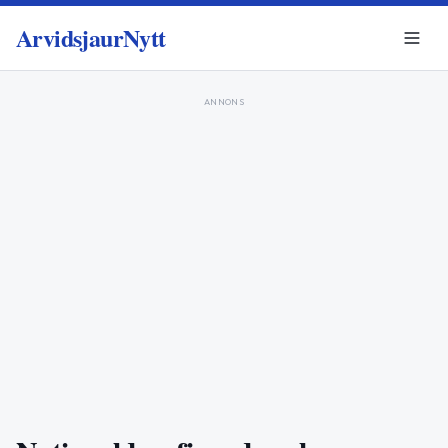
ArvidsjaurNytt
ANNONS