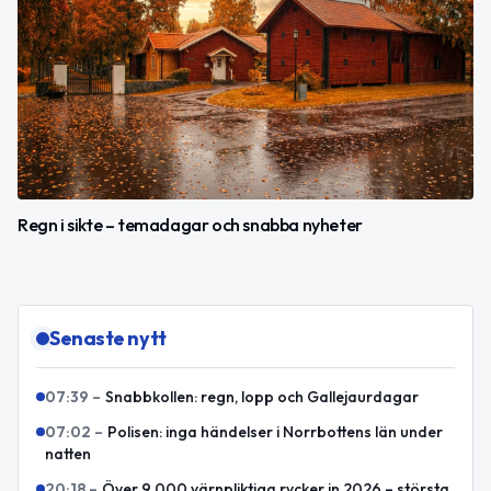
Regn i sikte – temadagar och snabba nyheter
Senaste nytt
07:39
–
Snabbkollen: regn, lopp och Gallejaurdagar
07:02
–
Polisen: inga händelser i Norrbottens län under
natten
20:18
–
Över 9 000 värnpliktiga rycker in 2026 – största