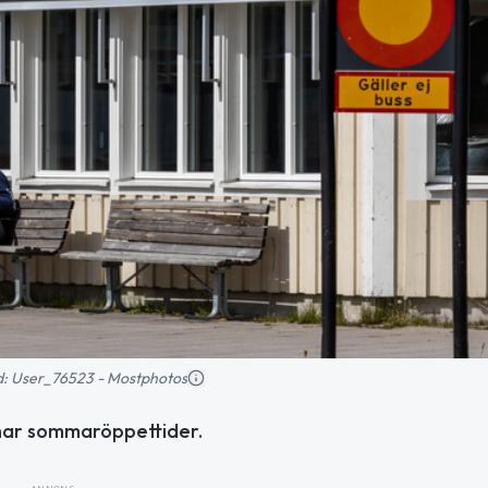
ild: User_76523 - Mostphotos
 har sommaröppettider.