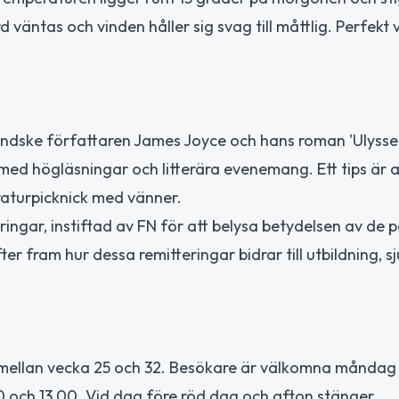
väntas och vinden håller sig svag till måttlig. Perfekt 
irländske författaren James Joyce och hans roman 'Ulysse
ed högläsningar och litterära evenemang. Ett tips är a
raturpicknick med vänner.
ringar, instiftad av FN för att belysa betydelsen av de 
ter fram hur dessa remitteringar bidrar till utbildning, s
ellan vecka 25 och 32. Besökare är välkomna måndag t
0 och 13.00. Vid dag före röd dag och afton stänger