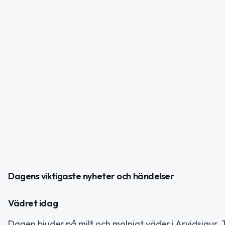
Dagens viktigaste nyheter och händelser
Vädret idag
Dagen bjuder på milt och molnigt väder i Arvidsjaur. 