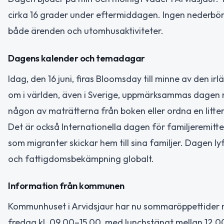
cirka 16 grader under eftermiddagen. Ingen nederbörd 
både ärenden och utomhusaktiviteter.
Dagens kalender och temadagar
Idag, den 16 juni, firas Bloomsday till minne av den 
om i världen, även i Sverige, uppmärksammas dagen m
någon av maträtterna från boken eller ordna en litte
Det är också Internationella dagen för familjeremitte
som migranter skickar hem till sina familjer. Dagen lyf
och fattigdomsbekämpning globalt.
Information från kommunen
Kommunhuset i Arvidsjaur har nu sommaröppettider m
fredag kl. 09.00–15.00, med lunchstängt mellan 12.0