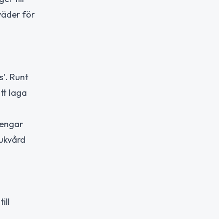
väder för
s'. Runt
tt laga
pengar
jukvård
ill