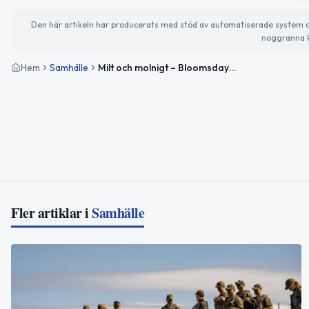
Den här artikeln har producerats med stöd av automatiserade system och 
noggranna k
Hem
Samhälle
Milt och molnigt – Bloomsday och familjeremitteringar uppmärksammas
Fler artiklar i
Samhälle