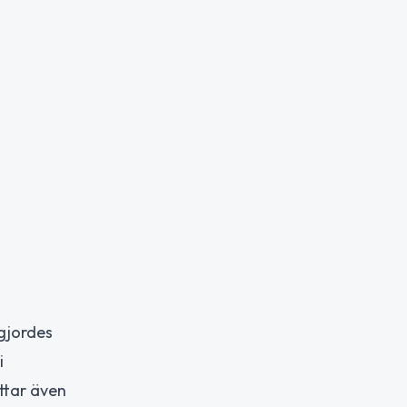
gjordes
i
ttar även