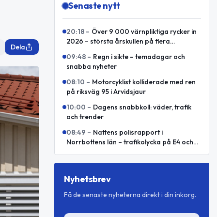
Senaste nytt
20:18
–
Över 9 000 värnpliktiga rycker in
2026 – största årskullen på flera
Dela
decennier
09:48
–
Regn i sikte – temadagar och
snabba nyheter
08:10
–
Motorcyklist kolliderade med ren
på riksväg 95 i Arvidsjaur
10:00
–
Dagens snabbkoll: väder, trafik
och trender
08:49
–
Nattens polisrapport i
Norrbottens län – trafikolycka på E4 och
kontroller
Nyhetsbrev
Få de senaste nyheterna direkt i din inkorg.