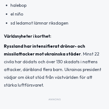
halebop
el niño
sd ledamot lämnar riksdagen
Världsnyheter i korthet:
Ryssland har intensifierat drönar- och
missilattacker mot ukrainska städer
. Minst 22
civila har dödats och över 130 skadats i nattens
attacker, däribland flera barn. Ukrainas president
vädjar om ökat stöd från västvärlden för att
stärka luftförsvaret.
ANNONS