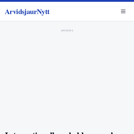
ArvidsjaurNytt
ANNONS