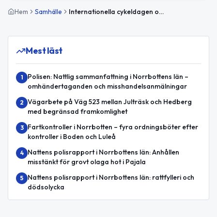
Hem
Samhälle
Internationella cykeldagen och drönarflygning över Arvidsjaur
Mest läst
Polisen: Nattlig sammanfattning i Norrbottens län –
1
omhändertaganden och misshandelsanmälningar
Vägarbete på Väg 523 mellan Julträsk och Hedberg
2
med begränsad framkomlighet
Fartkontroller i Norrbotten – fyra ordningsböter efter
3
kontroller i Boden och Luleå
Nattens polisrapport i Norrbottens län: Anhållen
4
misstänkt för grovt olaga hot i Pajala
Nattens polisrapport i Norrbottens län: rattfylleri och
5
dödsolycka