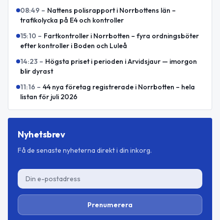
08:49
–
Nattens polisrapport i Norrbottens län –
trafikolycka på E4 och kontroller
15:10
–
Fartkontroller i Norrbotten – fyra ordningsböter
efter kontroller i Boden och Luleå
14:23
–
Högsta priset i perioden i Arvidsjaur — imorgon
blir dyrast
11:16
–
44 nya företag registrerade i Norrbotten – hela
listan för juli 2026
Nyhetsbrev
Få de senaste nyheterna direkt i din inkorg.
Prenumerera