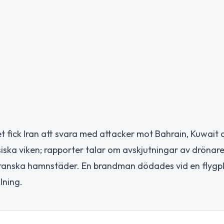
ket fick Iran att svara med attacker mot Bahrain, Kuwait 
iska viken; rapporter talar om avskjutningar av drönar
ra iranska hamnstäder. En brandman dödades vid en flygpl
lning.