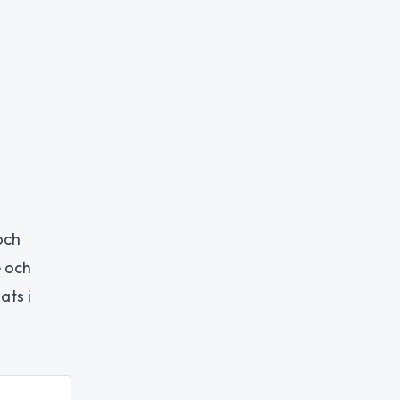
och
e och
ats i