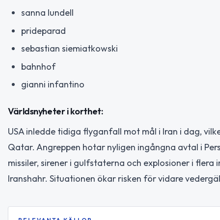
sanna lundell
prideparad
sebastian siemiatkowski
bahnhof
gianni infantino
Världsnyheter i korthet:
USA inledde tidiga flyganfall mot mål i Iran i dag, vil
Qatar. Angreppen hotar nyligen ingångna avtal i Pers
missiler, sirener i gulfstaterna och explosioner i fle
Iranshahr. Situationen ökar risken för vidare vedergäl