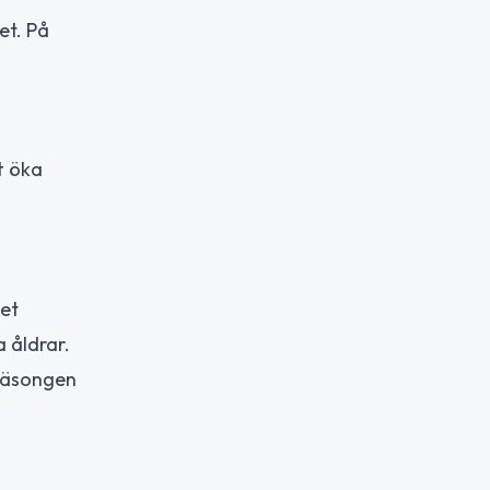
et. På
t öka
met
 åldrar.
r säsongen