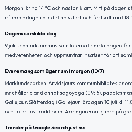
Morgon: kring 14 °C och nästan klart. Mitt på dagen s
eftermiddagen blir det halvklart och fortsatt runt 18
Dagens särskilda dag
9 juli uppmärksammas som Internationella dagen för 
medvetenheten och uppmuntrar insatser för att samla
Evenemang som äger rum i morgon (10/7)
Marklundsparken: Arvidsjaurs kommunbibliotek anordna
innehåller bland annat sagoyoga (09:15), paddlesmash
Gallejaur: Slåtterdag i Gallejaur lördagen 10 juli kl. 1
och ta del av traditioner. Arrangörerna bjuder på gra
Trender på Google Search just nu: