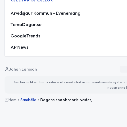
RELEVANTA KÄLLOR
Arvidsjaur Kommun - Evenemang
TemaDagar.se
GoogleTrends
AP News
Johan Larsson
Den här artikeln har producerats med stöd av automatiserade system och 
noggranna k
Hem
Samhälle
Dagens snabbrepris: väder, evenemang och internationella nyheter