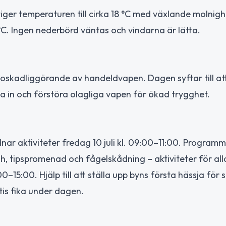
tiger temperaturen till cirka 18 °C med växlande molnigh
 °C. Ingen nederbörd väntas och vindarna är lätta.
oskadliggörande av handeldvapen. Dagen syftar till at
 in och förstöra olagliga vapen för ökad trygghet.
r aktiviteter fredag 10 juli kl. 09:00–11:00. Program
, tipspromenad och fågelskådning – aktiviteter för alla
1:00–15:00. Hjälp till att ställa upp byns första hässja fö
tis fika under dagen.