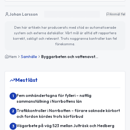
Johan Larsson
Anmäl fel
Den här artikeln har producerats med stöd av automatiserade
system och externa datakällor. Vårt mål är alltid att rapportera
korrekt, sakligt och relevant. Trots noggranna kontroller kan fel
förekomma.
Hem
Samhälle
Byggarbeten och vattenavstängning på Slalomstigen och Skrinnarstigen 28 maj
Mest läst
Fem omhändertagna för fylleri – nattlig
1
sammanställning i Norrbottens län
Trafikkontroller i Norrbotten – förare saknade körkort
2
och fordon kördes trots körförbud
Vägarbete på väg 523 mellan Julträsk och Hedberg
3