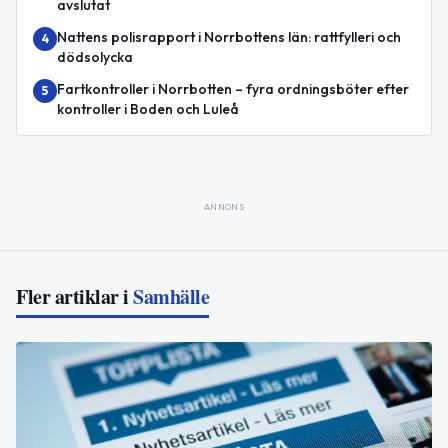
avslutat
Nattens polisrapport i Norrbottens län: rattfylleri och
4
dödsolycka
Fartkontroller i Norrbotten – fyra ordningsböter efter
5
kontroller i Boden och Luleå
ANNONS
Fler artiklar i
Samhälle