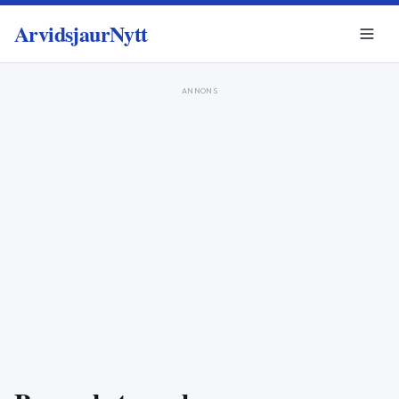
ArvidsjaurNytt
ANNONS