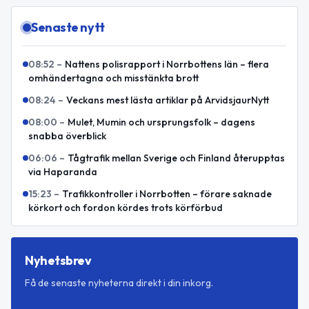
Senaste nytt
08:52
–
Nattens polisrapport i Norrbottens län – flera
omhändertagna och misstänkta brott
08:24
–
Veckans mest lästa artiklar på ArvidsjaurNytt
08:00
–
Mulet, Mumin och ursprungsfolk – dagens
snabba överblick
06:06
–
Tågtrafik mellan Sverige och Finland återupptas
via Haparanda
15:23
–
Trafikkontroller i Norrbotten – förare saknade
körkort och fordon kördes trots körförbud
Nyhetsbrev
Få de senaste nyheterna direkt i din inkorg.