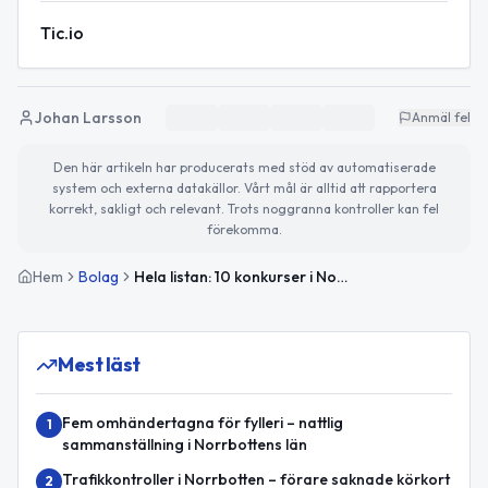
Tic.io
Johan Larsson
Anmäl fel
Den här artikeln har producerats med stöd av automatiserade
system och externa datakällor. Vårt mål är alltid att rapportera
korrekt, sakligt och relevant. Trots noggranna kontroller kan fel
förekomma.
Hem
Bolag
Hela listan: 10 konkurser i Norrbotten i juni 2026
Mest läst
Fem omhändertagna för fylleri – nattlig
1
sammanställning i Norrbottens län
Trafikkontroller i Norrbotten – förare saknade körkort
2