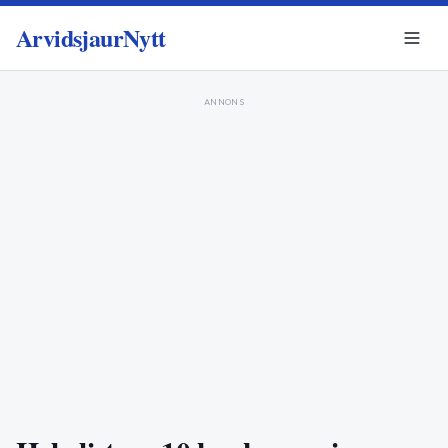
ArvidsjaurNytt
ANNONS