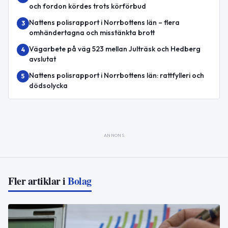
och fordon kördes trots körförbud
Nattens polisrapport i Norrbottens län – flera
3
omhändertagna och misstänkta brott
Vägarbete på väg 523 mellan Julträsk och Hedberg
4
avslutat
Nattens polisrapport i Norrbottens län: rattfylleri och
5
dödsolycka
ANNONS
Fler artiklar i
Bolag