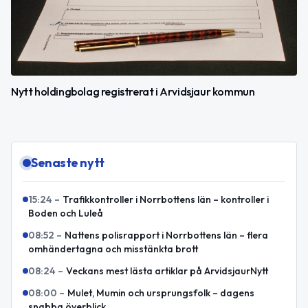
Nytt holdingbolag registrerat i Arvidsjaur kommun
Senaste nytt
15:24
–
Trafikkontroller i Norrbottens län – kontroller i
Boden och Luleå
08:52
–
Nattens polisrapport i Norrbottens län – flera
omhändertagna och misstänkta brott
08:24
–
Veckans mest lästa artiklar på ArvidsjaurNytt
08:00
–
Mulet, Mumin och ursprungsfolk – dagens
snabba överblick