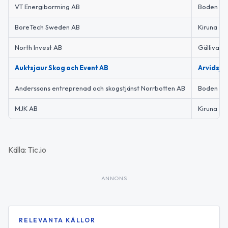
VT Energiborrning AB
Boden
BoreTech Sweden AB
Kiruna
North Invest AB
Gällivare
Auktsjaur Skog och Event AB
Arvidsja
Anderssons entreprenad och skogstjänst Norrbotten AB
Boden
MJK AB
Kiruna
Källa: Tic.io
ANNONS
RELEVANTA KÄLLOR