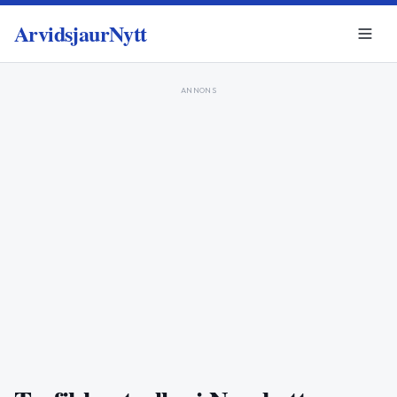
ArvidsjaurNytt
ANNONS