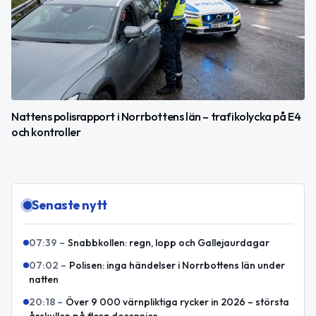
Nattens polisrapport i Norrbottens län – trafikolycka på E4
och kontroller
Senaste nytt
07:39
–
Snabbkollen: regn, lopp och Gallejaurdagar
07:02
–
Polisen: inga händelser i Norrbottens län under
natten
20:18
–
Över 9 000 värnpliktiga rycker in 2026 – största