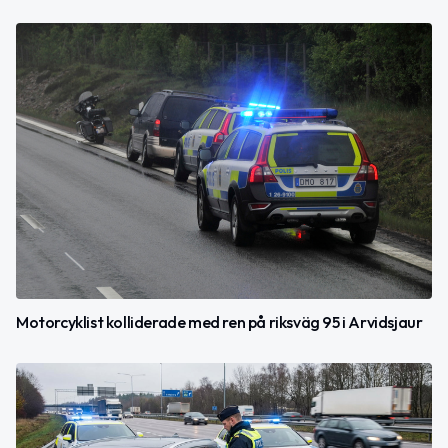
Motorcyklist kolliderade med ren på riksväg 95 i Arvidsjaur