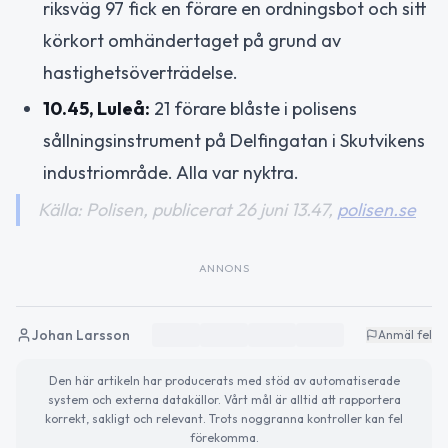
riksväg 97 fick en förare en ordningsbot och sitt
körkort omhändertaget på grund av
hastighetsöverträdelse.
10.45, Luleå:
21 förare blåste i polisens
sållningsinstrument på Delfingatan i Skutvikens
industriområde. Alla var nyktra.
Källa: Polisen, publicerat 26 juni 13.47,
polisen.se
ANNONS
Johan Larsson
Anmäl fel
Den här artikeln har producerats med stöd av automatiserade
system och externa datakällor. Vårt mål är alltid att rapportera
korrekt, sakligt och relevant. Trots noggranna kontroller kan fel
förekomma.