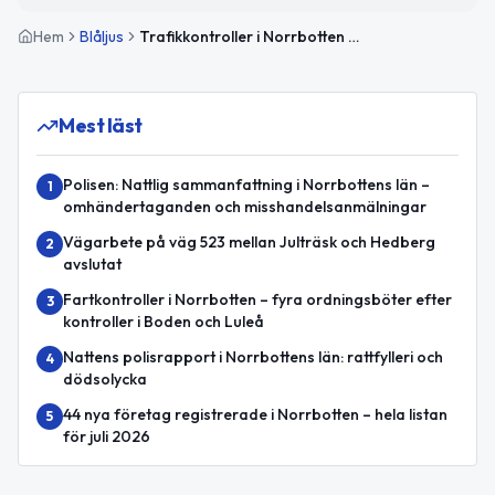
Hem
Blåljus
Trafikkontroller i Norrbotten – en förare fick körkortet omhändertaget
Mest läst
Polisen: Nattlig sammanfattning i Norrbottens län –
1
omhändertaganden och misshandelsanmälningar
Vägarbete på väg 523 mellan Julträsk och Hedberg
2
avslutat
Fartkontroller i Norrbotten – fyra ordningsböter efter
3
kontroller i Boden och Luleå
Nattens polisrapport i Norrbottens län: rattfylleri och
4
dödsolycka
44 nya företag registrerade i Norrbotten – hela listan
5
för juli 2026