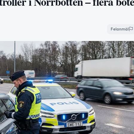
oller i Norrbotten – flera böte
Felanmäl