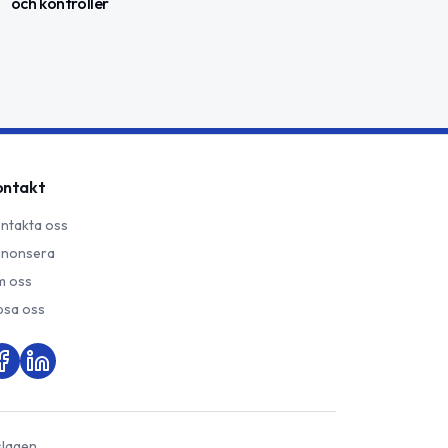
och kontroller
ontakt
ntakta oss
nonsera
 oss
psa oss
slagen.