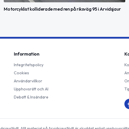
Motorcyklist kolliderade med ren på riksväg 95 i Arvidsjaur
Information
K
Integritetspolicy
Ko
Cookies
An
Användarvillkor
Om
Upphovsrätt och AI
Ti
Debatt & Insändare
idsjaurNytt
. Allt material på
ArvidsjaurNytt
är skyddat enligt upphovsrätt