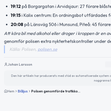
19:12
på Borgargatan i Arvidsjaur: 27 förare blåste
19:15
i Kalix centrum: En ordningsbot utfärdades f
20:08
på Länsväg 506 i Munsund, Piteå: 45 förare 
Att köra bil med alkohol eller droger i kroppen är en av 
genomför polisen extra nykterhetskontroller under d
Källa: Polisen,
polisen.se
Johan Larsson
Den här artikeln har producerats med stöd av automatiserade system och 
noggranna k
Hem
Blåljus
Polisen genomförde trafikkontroller i Norrbotten – flera böter för hastighet och körförbud