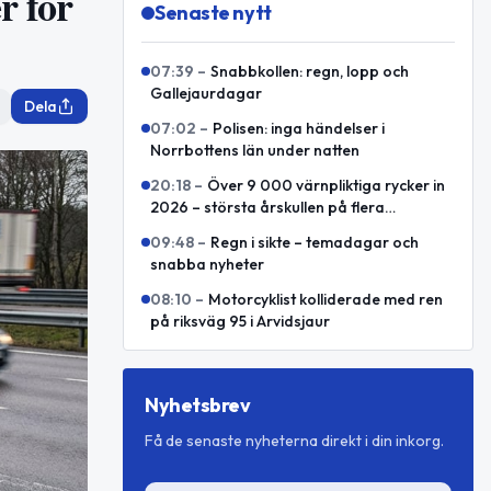
r för
Senaste nytt
07:39
–
Snabbkollen: regn, lopp och
Gallejaurdagar
Dela
07:02
–
Polisen: inga händelser i
Norrbottens län under natten
20:18
–
Över 9 000 värnpliktiga rycker in
2026 – största årskullen på flera
decennier
09:48
–
Regn i sikte – temadagar och
snabba nyheter
08:10
–
Motorcyklist kolliderade med ren
på riksväg 95 i Arvidsjaur
Nyhetsbrev
Få de senaste nyheterna direkt i din inkorg.