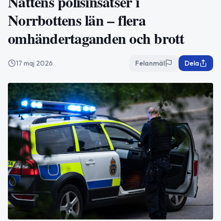
Nattens polisinsatser i
Norrbottens län – flera
omhändertaganden och brott
17 maj 2026
Felanmäl
Dela