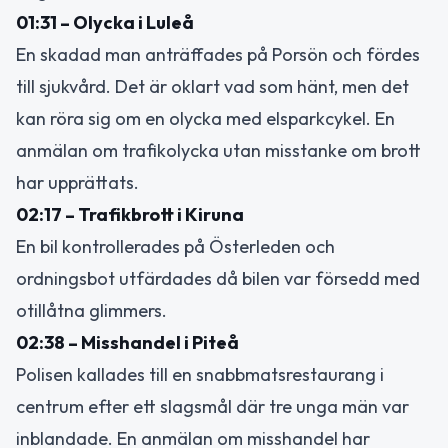
01:31 – Olycka i Luleå
En skadad man anträffades på Porsön och fördes
till sjukvård. Det är oklart vad som hänt, men det
kan röra sig om en olycka med elsparkcykel. En
anmälan om trafikolycka utan misstanke om brott
har upprättats.
02:17 – Trafikbrott i Kiruna
En bil kontrollerades på Österleden och
ordningsbot utfärdades då bilen var försedd med
otillåtna glimmers.
02:38 – Misshandel i Piteå
Polisen kallades till en snabbmatsrestaurang i
centrum efter ett slagsmål där tre unga män var
inblandade. En anmälan om misshandel har