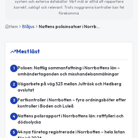
system och externa datakällor. Vårt mål är alltid att rapportera
korrekt, sakligt och relevant. Trots noggranna kontroller kan fel
förekomma.
Hem
Blåljus
Nattens polisinsatser i Norrbottens län – flera omhändertaganden och brott
Mest läst
Polisen: Nattlig sammanfattning i Norrbottens län –
1
omhändertaganden och misshandelsanmälningar
Vägarbete på väg 523 mellan Julträsk och Hedberg
2
avslutat
Fartkontroller i Norrbotten – fyra ordningsböter efter
3
kontroller i Boden och Luleå
Nattens polisrapport i Norrbottens län: rattfylleri och
4
dödsolycka
44 nya företag registrerade i Norrbotten – hela listan
5
för juli 2026