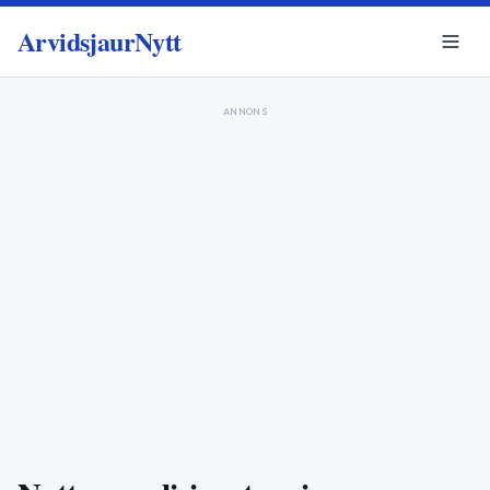
ArvidsjaurNytt
ANNONS