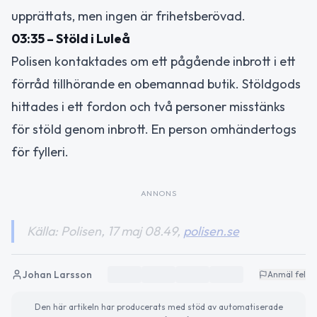
upprättats, men ingen är frihetsberövad.
03:35 – Stöld i Luleå
Polisen kontaktades om ett pågående inbrott i ett
förråd tillhörande en obemannad butik. Stöldgods
hittades i ett fordon och två personer misstänks
för stöld genom inbrott. En person omhändertogs
för fylleri.
ANNONS
Källa: Polisen, 17 maj 08.49,
polisen.se
Johan Larsson
Anmäl fel
Den här artikeln har producerats med stöd av automatiserade