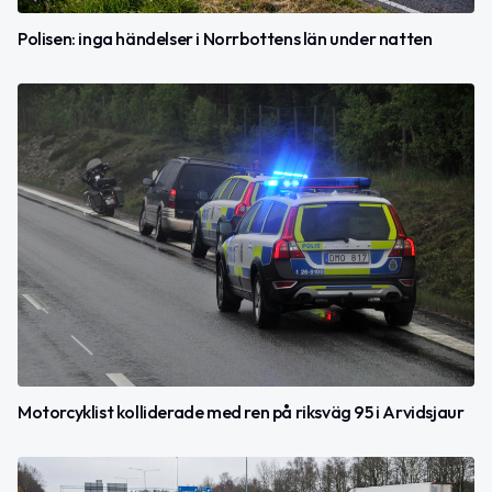
Polisen: inga händelser i Norrbottens län under natten
Motorcyklist kolliderade med ren på riksväg 95 i Arvidsjaur