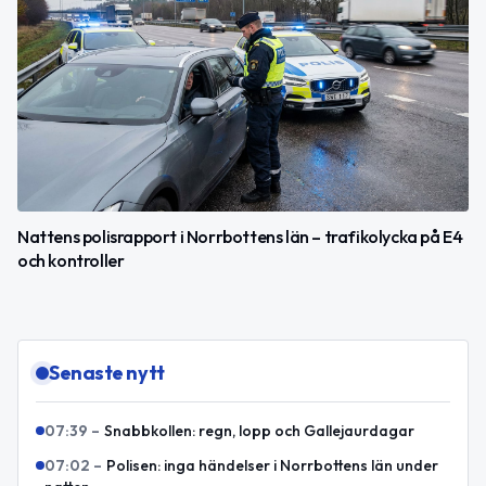
Nattens polisrapport i Norrbottens län – trafikolycka på E4
och kontroller
Senaste nytt
07:39
–
Snabbkollen: regn, lopp och Gallejaurdagar
07:02
–
Polisen: inga händelser i Norrbottens län under