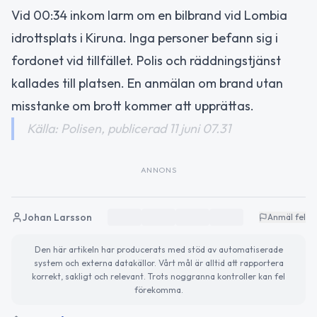
Vid 00:34 inkom larm om en bilbrand vid Lombia
idrottsplats i Kiruna. Inga personer befann sig i
fordonet vid tillfället. Polis och räddningstjänst
kallades till platsen. En anmälan om brand utan
misstanke om brott kommer att upprättas.
Källa: Polisen, publicerad 11 juni 07.31
ANNONS
Johan Larsson
Anmäl fel
Den här artikeln har producerats med stöd av automatiserade
system och externa datakällor. Vårt mål är alltid att rapportera
korrekt, sakligt och relevant. Trots noggranna kontroller kan fel
förekomma.