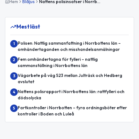
Hem
Blåljus
Nattens polisinsatser i Norrbotten: Hot, rattfylleri och bilbrand
Mest läst
Polisen: Nattlig sammanfattning i Norrbottens län –
1
omhändertaganden och misshandelsanmälningar
Fem omhändertagna för fylleri – nattlig
2
sammanställning i Norrbottens län
Vägarbete på väg 523 mellan Julträsk och Hedberg
3
avslutat
Nattens polisrapport i Norrbottens län: rattfylleri och
4
dödsolycka
Fartkontroller i Norrbotten – fyra ordningsböter efter
5
kontroller i Boden och Luleå