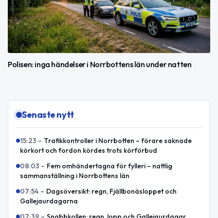
Polisen: inga händelser i Norrbottens län under natten
Senaste nytt
15:23
–
Trafikkontroller i Norrbotten – förare saknade
körkort och fordon kördes trots körförbud
08:03
–
Fem omhändertagna för fylleri – nattlig
sammanställning i Norrbottens län
07:54
–
Dagsöversikt: regn, Fjällbonäsloppet och
Gallejaurdagarna
07:39
–
Snabbkollen: regn, lopp och Gallejaurdagar