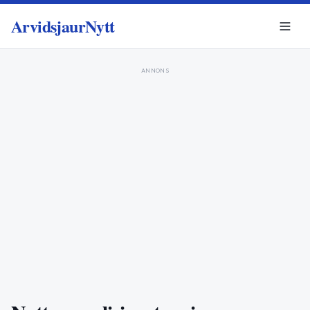
ArvidsjaurNytt
ANNONS