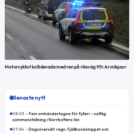
Motorcyklist kolliderade med ren på riksväg 95 i Arvidsjaur
Senaste nytt
08:03
–
Fem omhändertagna för fylleri – nattlig
sammanställning i Norrbottens län
07:54
–
Dagsöversikt: regn, Fjällbonäsloppet och