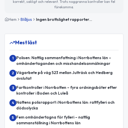
korrekt, sakligt och relevant. Trots noggranna kontroller kan fel
förekomma.
Hem
Blåljus
Ingen brottslighet rapporterad under natten i Norrbotten
Mest läst
Polisen: Nattlig sammanfattning i Norrbottens län –
1
omhändertaganden och misshandelsanmälningar
Vägarbete på väg 523 mellan Julträsk och Hedberg
2
avslutat
Fartkontroller i Norrbotten – fyra ordningsböter efter
3
kontroller i Boden och Luleå
Nattens polisrapport i Norrbottens län: rattfylleri och
4
dödsolycka
Fem omhändertagna för fylleri – nattlig
5
sammanställning i Norrbottens län