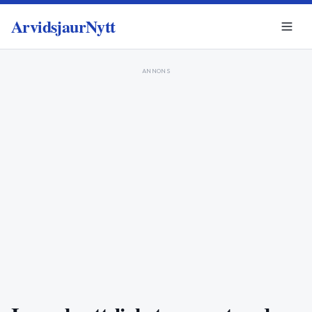
ArvidsjaurNytt
ANNONS