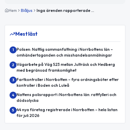
Hem
Blåljus
Inga ärenden rapporterade under natten i Norrbottens län
Mest läst
Polisen: Nattlig sammanfattning i Norrbottens län –
1
omhändertaganden och misshandelsanmälningar
Vägarbete på Väg 523 mellan Julträsk och Hedberg
2
med begränsad framkomlighet
Fartkontroller i Norrbotten – fyra ordningsböter efter
3
kontroller i Boden och Luleå
Nattens polisrapport i Norrbottens län: rattfylleri och
4
dödsolycka
44 nya företag registrerade i Norrbotten – hela listan
5
för juli 2026