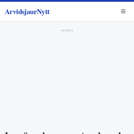
ArvidsjaurNytt
ANNONS