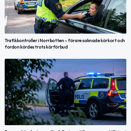
Trafikkontroller i Norrbotten – förare saknade körkort och
fordon kördes trots körförbud