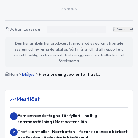
ANNONS
Johan Larsson
Anmäl fel
Den här artikeln har producerats med stöd av automatiserade
system och externa datakällor. Vårt mål är alltid att rapportera
korrekt, sakligt och relevant. Trots noggranna kontroller kan fel
förekomma.
Hem
Blåljus
Flera ordningsböter för hastighetsöverträdelser i Norrbotten – nykterhetskontroll utan anmärkning
Mest läst
Fem omhändertagna för fylleri – nattlig
1
sammanställning i Norrbottens län
Trafikkontroller i Norrbotten – förare saknade körkort
2
och fordon kördes trots körförbud