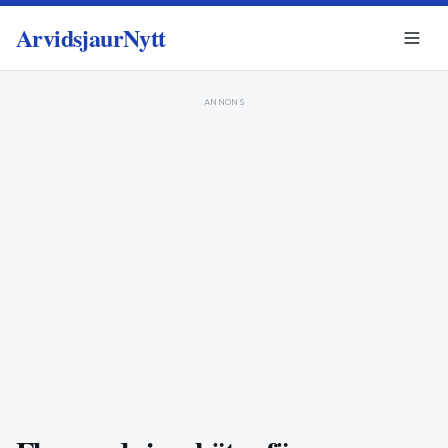
ArvidsjaurNytt
ANNONS