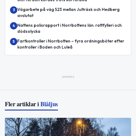
Vägarbete på väg 523 mellan Julträsk och Hedberg
3
avslutat
Nattens polisrapport i Norrbottens län: rattfylleri och
4
dödsolycka
Fartkontroller i Norrbotten – fyra ordningsböter efter
5
kontroller i Boden och Luleå
ANNONS
Fler artiklar i
Blåljus