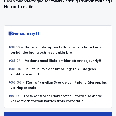
Fem omhändertagna för fylleri – nattlig sammanställning i
Norrbottens län
Senaste nytt
08:52
–
Nattens polisrapport i Norrbottens län – flera
omhändertagna och misstänkta brott
08:24
–
Veckans mest lästa artiklar på ArvidsjaurNytt
08:00
–
Mulet, Mumin och ursprungsfolk – dagens
snabba överblick
06:06
–
Tågtrafik mellan Sverige och Finland återupptas
via Haparanda
15:23
–
Trafikkontroller i Norrbotten – förare saknade
körkort och fordon kördes trots körförbud