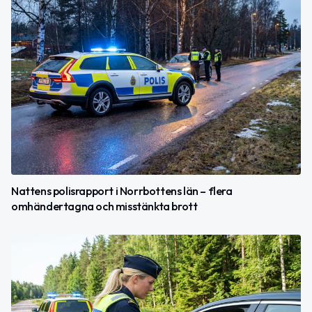
Nattens polisrapport i Norrbottens län – flera
omhändertagna och misstänkta brott